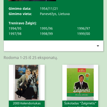
Gimimo data:
1954/11/21
Gimimo vieta:
Panevėžys, Lietuva
Treniravo Žalgirį:
1994/95
1995/96
1996/97
1997/98
1998/99
1999/00

Rodoma 1-25 iš 25 eksponatų.
2000 Kelendoriukas
Šokoladas "Žalgirietis"