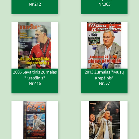
Nr.212
Nr.363
2006 Savaitinis Žurnalas
2013 Žurnalas "Mūsų
"Krepšinis"
Krepšinis"
Nr.416
Nr. 57