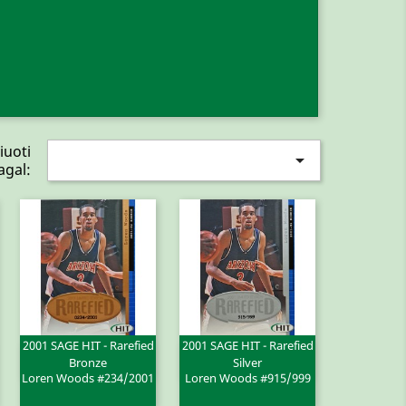
iuoti

agal:
2001 SAGE HIT - Rarefied
2001 SAGE HIT - Rarefied
Greita peržiūra
Greita peržiūra


Bronze
Silver
Loren Woods #234/2001
Loren Woods #915/999