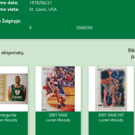
mo data:
1978/06/21
mo vieta:
St. Louis, USA
 Žalgiryje:
X
2008/09
Rik
3 eksponatų.
p
rolyga-Ga
2001 SAGE
2001 SAGE HIT
en Woods
Loren Woods
Loren Woods
ita peržiūra
Greita peržiūra
Greita peržiūra

