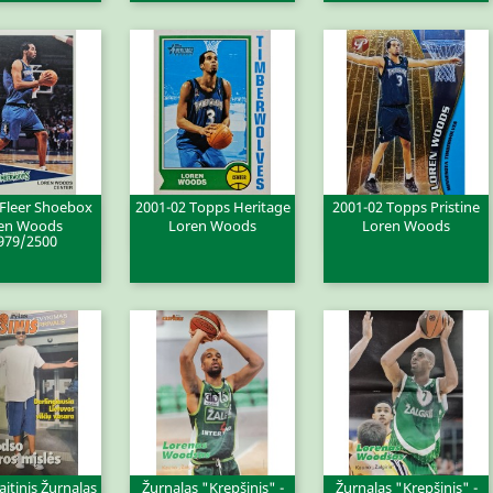
 Fleer Shoebox
2001-02 Topps Heritage
2001-02 Topps Pristine
en Woods
Loren Woods
Loren Woods
ita peržiūra
Greita peržiūra
Greita peržiūra


979/2500
itinis Žurnalas
Žurnalas "Krepšinis" -
Žurnalas "Krepšinis" -