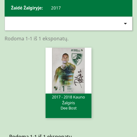
Žaidė Žalgiryje:
2017

Rodoma 1-1 iš 1 eksponatų.
2017 - 2018 Kauno
Žalgiris
Dee Bost
Rodoma 1-1 iš 1 eksponatų.