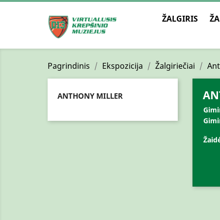
ŽALGIRIS
ŽA
Pagrindinis
Ekspozicija
Žalgiriečiai
Ant
AN
ANTHONY MILLER
Gimi
Gimi
Žaidė