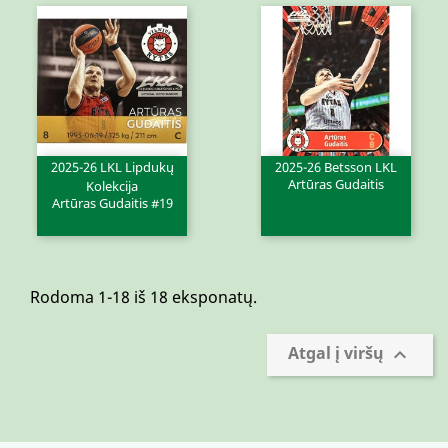
2025-26 LKL Lipdukų
2025-26 Betsson LKL
Artūras Gudaitis
Kolekcija
Artūras Gudaitis #19
Rodoma 1-18 iš 18 eksponatų.
Atgal į viršų
