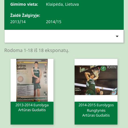
Gimimo vieta:
Klaipėda, Lietuva
Žaidė Žalgiryje:
2013/14
2014/15

Rodoma 1-18 iš 18 eksponatų.
2013-2014 Eurolyga
2014-2015 Eurolygos
Artūras Gudaitis
Rungtynės
Artūras Gudaitis