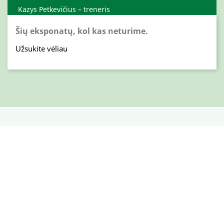
Kazys Petkevičius – treneris
Šių eksponatų, kol kas neturime.
Užsukite vėliau