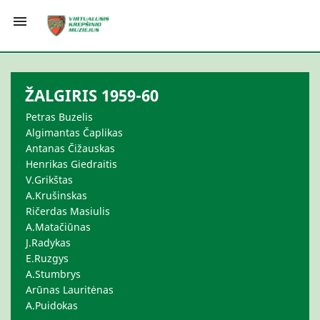

ŽALGIRIS 1959-60
Petras Buzelis
Algimantas Čaplikas
Antanas Čižauskas
Henrikas Giedraitis
V.Grikštas
A.Krušinskas
Ričerdas Masiulis
A.Matačiūnas
J.Radykas
E.Ruzgys
A.Stumbrys
Arūnas Lauritėnas
A.Puidokas