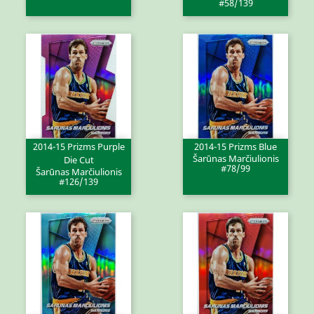
#58/139
2014-15 Prizms Purple
2014-15 Prizms Blue
Šarūnas Marčiulionis
Die Cut
#78/99
Šarūnas Marčiulionis
#126/139