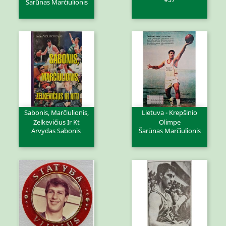
Šarūnas Marčiulionis
Sabonis, Marčiulionis,
Lietuva - Krepšinio
Zelkevičius Ir Kt
Olimpe
Arvydas Sabonis
Šarūnas Marčiulionis