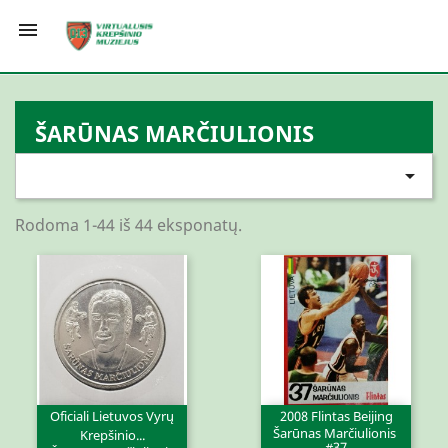

ŠARŪNAS MARČIULIONIS

Rodoma 1-44 iš 44 eksponatų.
Oficiali Lietuvos Vyrų
2008 Flintas Beijing
Šarūnas Marčiulionis
Krepšinio...
#37