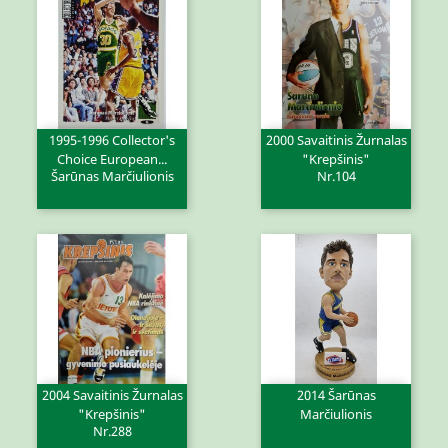
1995-1996 Collector's
2000 Savaitinis Žurnalas
Choice European...
"Krepšinis"
Šarūnas Marčiulionis
Nr.104
2004 Savaitinis Žurnalas
2014 Šarūnas
"Krepšinis"
Marčiulionis
Nr.288