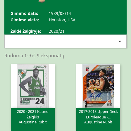
Gimimo data:
1989/08/14
Gimimo vieta:
Houston, USA
Žaidė Žalgiryje:
2020/21

Rodoma 1-9 iš 9 eksponatų.
2020 - 2021 Kauno
2017-2018 Upper Deck
Žalgiris
Euroleague -...
Augustine Rubit
Augustine Rubit