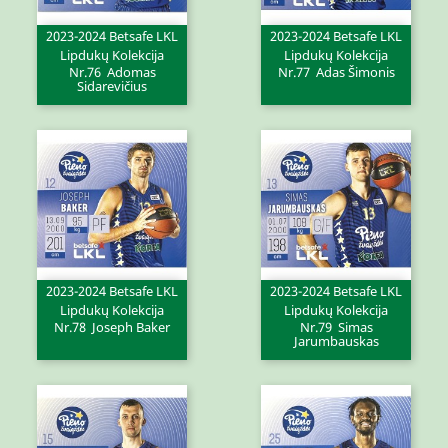
2023-2024 Betsafe LKL
2023-2024 Betsafe LKL
Lipdukų Kolekcija
Lipdukų Kolekcija
Nr.76 Adomas
Nr.77 Adas Šimonis
Sidarevičius
2023-2024 Betsafe LKL
2023-2024 Betsafe LKL
Lipdukų Kolekcija
Lipdukų Kolekcija
Nr.78 Joseph Baker
Nr.79 Simas
Jarumbauskas