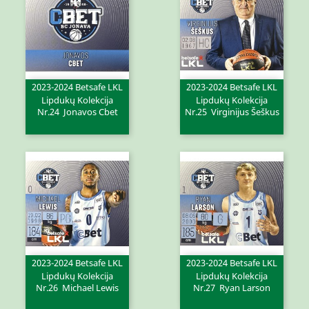
2023-2024 Betsafe LKL
2023-2024 Betsafe LKL
Lipdukų Kolekcija
Lipdukų Kolekcija
Nr.24 Jonavos Cbet
Nr.25 Virginijus Šeškus
2023-2024 Betsafe LKL
2023-2024 Betsafe LKL
Lipdukų Kolekcija
Lipdukų Kolekcija
Nr.26 Michael Lewis
Nr.27 Ryan Larson