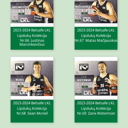
2023-2024 Betsafe LKL
2023-2024 Betsafe LKL
Lipdukų Kolekcija
Lipdukų Kolekcija
Nr.66 Justinas
Nr.67 Matas Mačijauskas
Marcinkevičius
2023-2024 Betsafe LKL
2023-2024 Betsafe LKL
Lipdukų Kolekcija
Lipdukų Kolekcija
Nr.68 Sean Mcneil
Nr.69 Zane Waterman