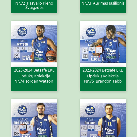
Nr.72 Pasvalio Pieno
Nr.73 Aurimas Jasilionis
Žvaigždės
2023-2024 Betsafe LKL
2023-2024 Betsafe LKL
Lipdukų Kolekcija
Lipdukų Kolekcija
Nr.74 Jordan Watson
Nr.75 Brandon Tabb