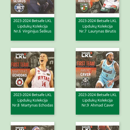
2023-2024 Betsafe LKL
2023-2024 Betsafe LKL
Lipdukų Kolekcija
Lipdukų Kolekcija
Nr.6 Virginijus Šeškus
Nr.7 Laurynas Birutis
2023-2024 Betsafe LKL
2023-2024 Betsafe LKL
Lipdukų Kolekcija
Lipdukų Kolekcija
Nr.8 Martynas Echodas
Nr.9 Ahmad Caver