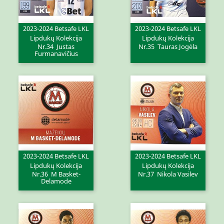
2023-2024 Betsafe LKL
2023-2024 Betsafe LKL
Lipdukų Kolekcija
Lipdukų Kolekcija
Nr.34 Justas
Nr.35 Tauras Jogėla
Furmanavičius
2023-2024 Betsafe LKL
2023-2024 Betsafe LKL
Lipdukų Kolekcija
Lipdukų Kolekcija
Nr.36 M Basket-
Nr.37 Nikola Vasilev
Delamode