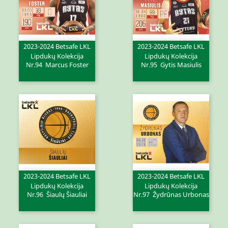
2023-2024 Betsafe LKL
2023-2024 Betsafe LKL
Lipdukų Kolekcija
Lipdukų Kolekcija
Nr.94 Marcus Foster
Nr.95 Gytis Masiulis
2023-2024 Betsafe LKL
2023-2024 Betsafe LKL
Lipdukų Kolekcija
Lipdukų Kolekcija
Nr.96 Šiaulų Šiauliai
Nr.97 Žydrūnas Urbonas