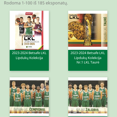
Rodoma 1-100 iš 185 eksponatų.
2023-2024 Betsafe LKL
2023-2024 Betsafe LKL
Lipdukų Kolekcija
Lipdukų Kolekcija
Nr.1 LKL Taurė