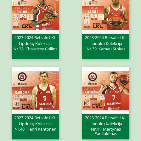
2023-2024 Betsafe LKL
2023-2024 Betsafe LKL
Lipdukų Kolekcija
Lipdukų Kolekcija
Nr.38 Chauncey Collins
Nr.39 Kamau Stokes
2023-2024 Betsafe LKL
2023-2024 Betsafe LKL
Lipdukų Kolekcija
Lipdukų Kolekcija
Nr.40 Henri Kantonen
Nr.41 Martynas
Pauliukėnas