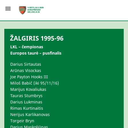

ŽALGIRIS 1995-96
LKL – čempionas
Europos taurė – pusfinalis
Darius Sirtautas
Arūnas Visockas
Joe Payton Hooks III
Miloš Babič (iki 95/11/16)
Marijus Kovaliukas
Tauras Stumbrys
Darius Lukminas
Rimas Kurtinaitis
Nerijus Karlikanovas
Torgeir Bryn
Darius Maskoliūnas