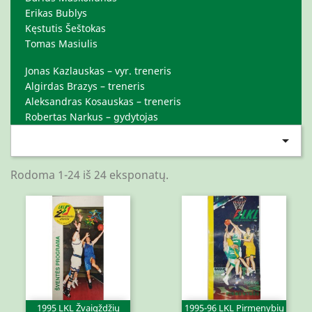
Erikas Bublys
Kęstutis Šeštokas
Tomas Masiulis
Jonas Kazlauskas – vyr. treneris
Algirdas Brazys – treneris
Aleksandras Kosauskas – treneris
Robertas Narkus – gydytojas

Rodoma 1-24 iš 24 eksponatų.
1995 LKL Žvaigždžių
1995-96 LKL Pirmenybių