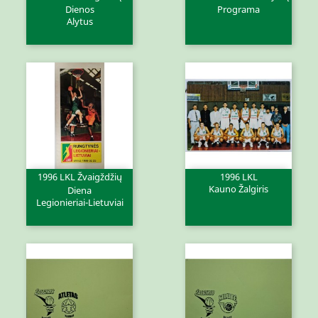
Dienos
Programa
Alytus
1996 LKL Žvaigždžių
1996 LKL
Kauno Žalgiris
Diena
Legionieriai-Lietuviai