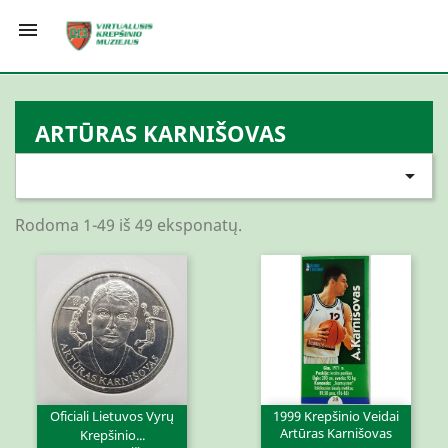

ARTŪRAS KARNIŠOVAS

Rodoma 1-49 iš 49 eksponatų.
Oficiali Lietuvos Vyrų
1999 Krepšinio Veidai
Artūras Karnišovas
Krepšinio...