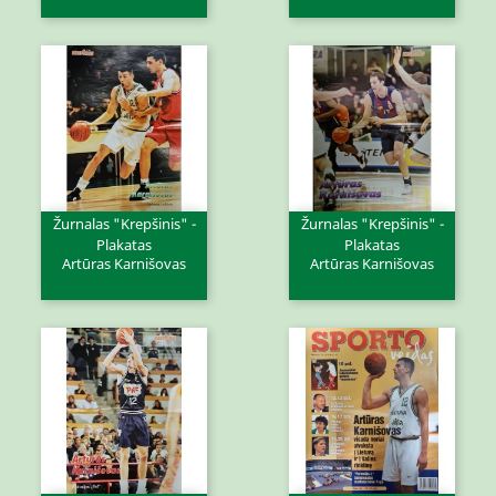
Žurnalas "Krepšinis" -
Žurnalas "Krepšinis" -
Plakatas
Plakatas
Artūras Karnišovas
Artūras Karnišovas