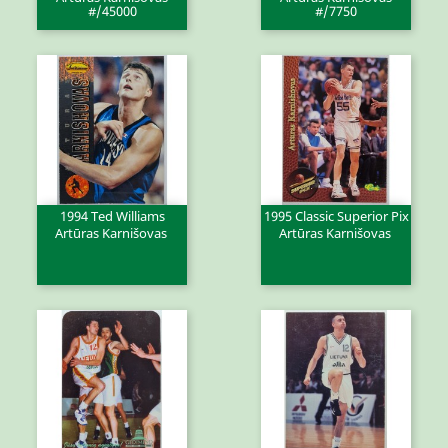
#/45000
#/7750
1994 Ted Williams
1995 Classic Superior Pix
Artūras Karnišovas
Artūras Karnišovas