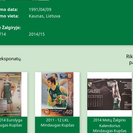
mo data:
1991/04/09
mo vieta:
Kaunas, Lietuva
 Žalgiryje:
/14
2014/15
Rik
 eksponatų.
p
014 Eurolyga
2011 - 12 LKL
2014 Metų Žalgirio
ugas Kupšas
Mindaugas Kupšas
ita peržiūra
Greita peržiūra
Greita peržiūra


Kalendorius
Mindaugas Kupšas