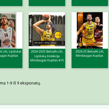
6 LKL Lipdukai
2024-2025 Betsafe LKL
2024-25 Betsafe LKL
ugas Kupšas
Mindaugas Kupšas
ita peržiūra
Greita peržiūra
Greita peržiūra


Lipdukų Kolekcija
Mindaugas Kupšas #15
a 1-9 iš 9 eksponatų.