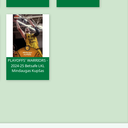
PLAYOFFS' WARRIORS -
Greita peržiūra

2024-25 Betsafe LKL
Mindaugas Kupšas