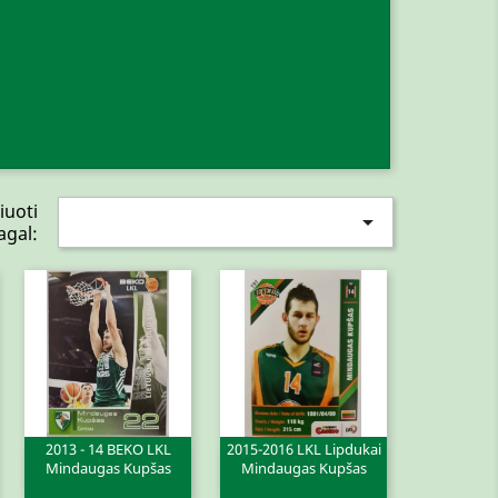
iuoti

agal:
2013 - 14 BEKO LKL
2015-2016 LKL Lipdukai
Mindaugas Kupšas
Mindaugas Kupšas
Greita peržiūra
Greita peržiūra

