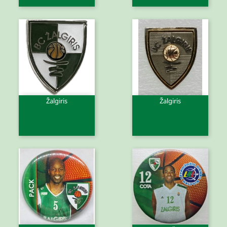
Žalgiris
Žalgiris