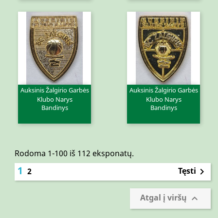
Auksinis Žalgirio Garbės
Auksinis Žalgirio Garbės
Klubo Narys
Klubo Narys
Bandinys
Bandinys
Rodoma 1-100 iš 112 eksponatų.
1
Tęsti
2

Atgal į viršų
