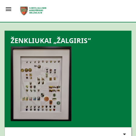

ŽENKLIUKAI „ŽALGIRIS“
