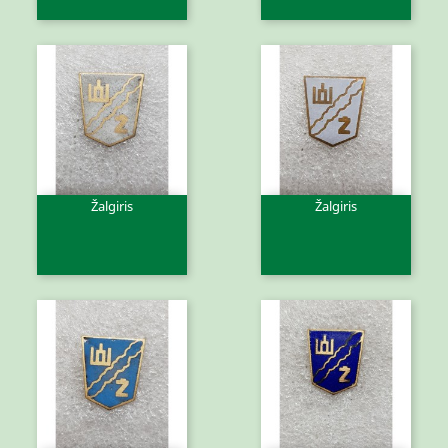
Žalgiris
Žalgiris