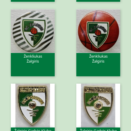
Ženkliukas
Ženkliukas
Žalgiris
Žalgiris
Žalgirio Garbės Klubo
Žalgirio Garbės Klubo