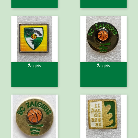
Žalgiris
Žalgiris