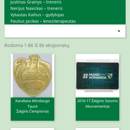
Justinas Grainys – treneris
Nerijus Navickas – treneris
Vytautas Kailius – gydytojas
Paulius Jacikas – kineziterapeutas

Rodoma 1-86 iš 86 eksponatų.
Karaliaus Mindaugo
2016-17 Žalgirio Sezono
Taurė
Abonementas
Žalgiris Čempionas