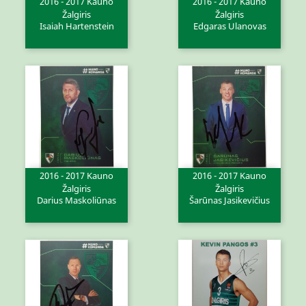
2016 - 2017 Kauno
2016 - 2017 Kauno
Žalgiris
Žalgiris
Isaiah Hartenstein
Edgaras Ulanovas
2016 - 2017 Kauno
2016 - 2017 Kauno
Žalgiris
Žalgiris
Darius Maskoliūnas
Šarūnas Jasikevičius