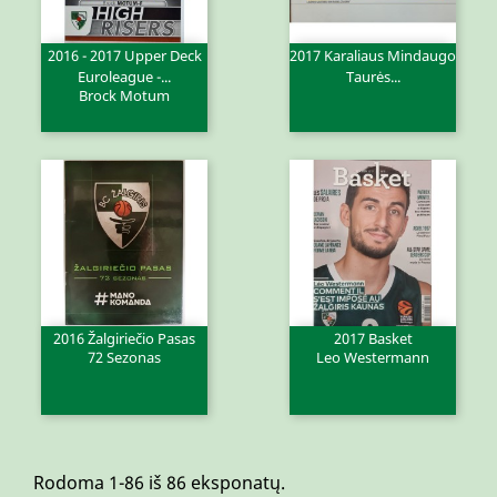
2016 - 2017 Upper Deck
2017 Karaliaus Mindaugo
Euroleague -...
Taurės...
Brock Motum
2016 Žalgiriečio Pasas
2017 Basket
72 Sezonas
Leo Westermann
Rodoma 1-86 iš 86 eksponatų.