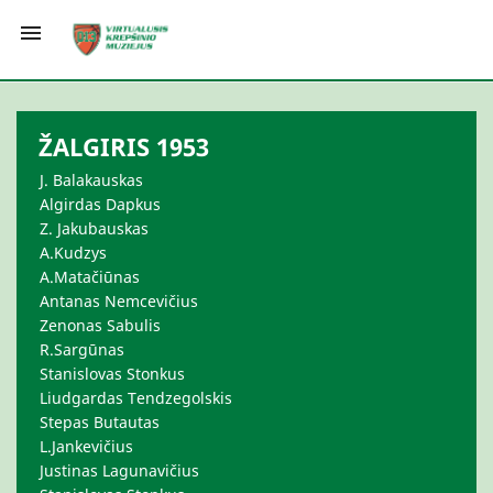

ŽALGIRIS 1953
J. Balakauskas
Algirdas Dapkus
Z. Jakubauskas
A.Kudzys
A.Matačiūnas
Antanas Nemcevičius
Zenonas Sabulis
R.Sargūnas
Stanislovas Stonkus
Liudgardas Tendzegolskis
Stepas Butautas
L.Jankevičius
Justinas Lagunavičius