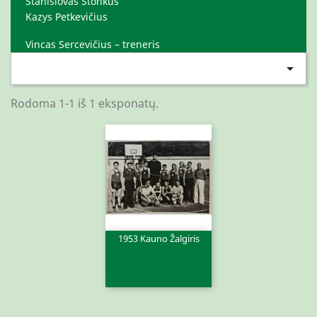
Stanislovas Stonkus
Kazys Petkevičius
Vincas Sercevičius – treneris

Rodoma 1-1 iš 1 eksponatų.
1953 Kauno Žalgiris