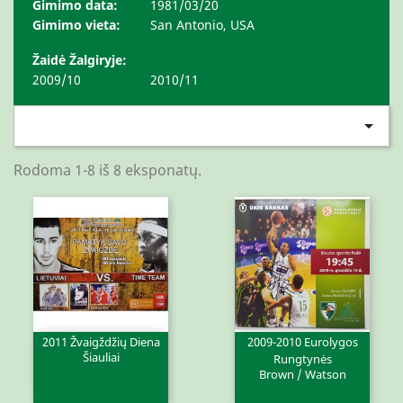
Gimimo data:
1981/03/20
Gimimo vieta:
San Antonio, USA
Žaidė Žalgiryje:
2009/10
2010/11

Rodoma 1-8 iš 8 eksponatų.
2011 Žvaigždžių Diena
2009-2010 Eurolygos
Šiauliai
Rungtynės
Brown / Watson