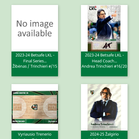
2023-24 Betsafe LKL -
2023-24 Betsafe LKL -
Final Series...
Head Coach...
Žibėnas / Trinchieri #/15
Andrea Trinchieri #16/20
Vyriausio Trenerio
2024-25 Žalgirio