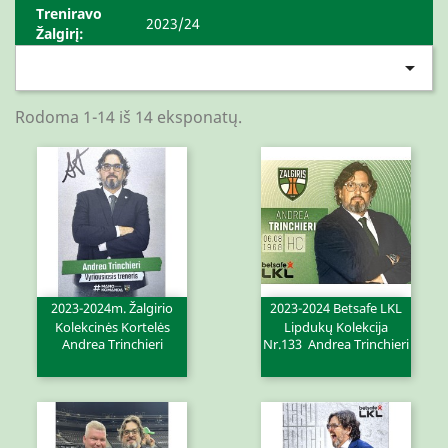
Treniravo
2023/24
Žalgirį:

Rodoma 1-14 iš 14 eksponatų.
2023-2024m. Žalgirio
2023-2024 Betsafe LKL
Kolekcinės Kortelės
Lipdukų Kolekcija
Andrea Trinchieri
Nr.133 Andrea Trinchieri