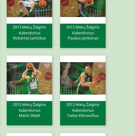
2013 Metų Žalgirio
2013 Metų Žalgirio
Greita peržiūra
Greita peržiūra


Kalendorius
Kalendorius
Robertas Javtokas
Paulius Jankūnas
2013 Metų Žalgirio
2013 Metų Žalgirio
Greita peržiūra
Greita peržiūra


Kalendorius
Kalendorius
Mario Delaš
Tadas Klimavičius