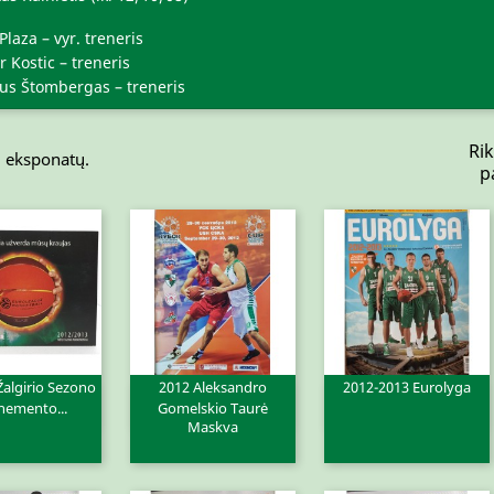
Plaza – vyr. treneris
r Kostic – treneris
ius Štombergas – treneris
Rik
1 eksponatų.
p
Žalgirio Sezono
2012 Aleksandro
2012-2013 Eurolyga
ita peržiūra
Greita peržiūra
Greita peržiūra


nemento...
Gomelskio Taurė
Maskva