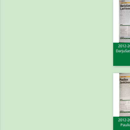
2012-2
Darjušas
Gre

2012-2
Pauli
Gre
