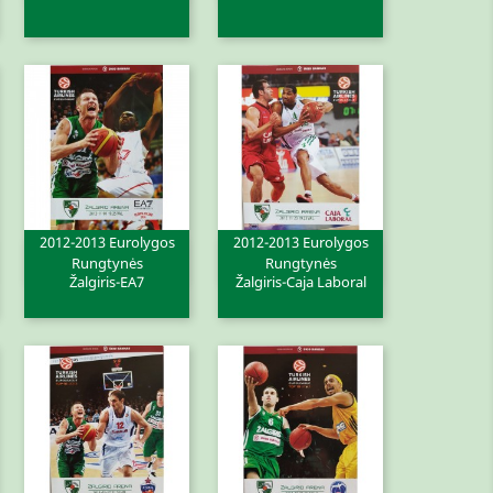
2012-2013 Eurolygos
2012-2013 Eurolygos
Greita peržiūra
Greita peržiūra


Rungtynės
Rungtynės
Žalgiris-EA7
Žalgiris-Caja Laboral