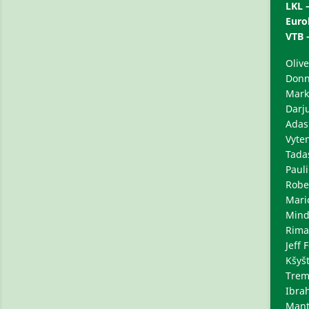
LKL 
Euro
VTB 
Olive
Donn
Mark
Darj
Adas
Vyten
Tada
Paul
Robe
Mari
Mind
Rima
Jeff 
Kšyšt
Trem
Ibrah
Manta