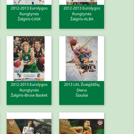
2012-2013 Eurolygos
2012-2013 Eurolygos
Greita peržiūra
Greita peržiūra


Rungtynės
Rungtynės
Žalgiris-CASK
Žalgiris-ALBA
2012-2013 Eurolygos
2013 LKL Žvaigždžių
Greita peržiūra
Greita peržiūra


Rungtynės
Diena
Žalgiris-Brose Basket
Šiauliai