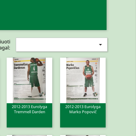
iuoti

agal:
2012-2013 Eurolyga
2012-2013 Eurolyga
Tremmell Darden
Marko Popovič
Greita peržiūra
Greita peržiūra

