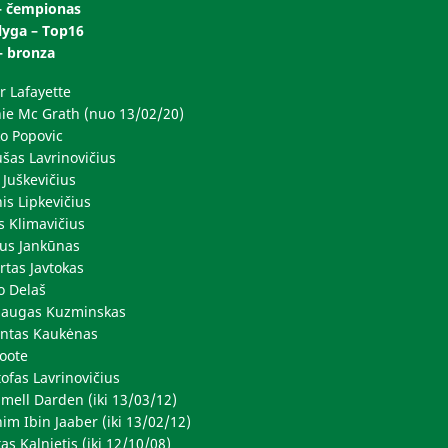
– čempionas
lyga – Top16
– bronza
r Lafayette
ie Mc Grath (nuo 13/02/20)
o Popovic
ušas Lavrinovičius
 Juškevičius
is Lipkevičius
s Klimavičius
ius Jankūnas
rtas Javtokas
o Delaš
augas Kuzminskas
ntas Kaukėnas
Foote
ofas Lavrinovičius
mell Darden (iki 13/03/12)
im Ibin Jaaber (iki 13/02/12)
s Kalnietis (iki 12/10/08)