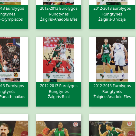
013 Eurolygos
2012-2013 Eurolygos
2012-2013 Eurolygos
ita peržiūra
Greita peržiūra
Greita peržiūra


ngtynės
Rungtynės
Rungtynės
is-Olympiacos
Žalgiris-Anadolu Efes
Žalgiris-Unicaja
013 Eurolygos
2012-2013 Eurolygos
2012-2013 Eurolygos
ita peržiūra
Greita peržiūra
Greita peržiūra


ngtynės
Rungtynės
Rungtynės
-Panathinaikos
Žalgiris-Real
Žalgiris-Anadolu Efes