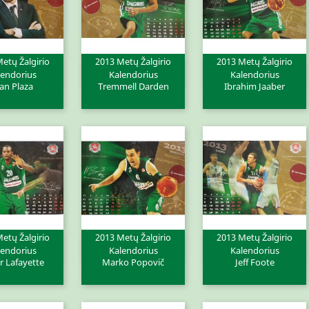
etų Žalgirio
2013 Metų Žalgirio
2013 Metų Žalgirio
ita peržiūra
Greita peržiūra
Greita peržiūra


lendorius
Kalendorius
Kalendorius
an Plaza
Tremmell Darden
Ibrahim Jaaber
etų Žalgirio
2013 Metų Žalgirio
2013 Metų Žalgirio
ita peržiūra
Greita peržiūra
Greita peržiūra


lendorius
Kalendorius
Kalendorius
r Lafayette
Marko Popovič
Jeff Foote