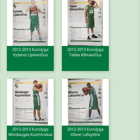
2012-2013 Eurolyga
2012-2013 Eurolyga
Vytenis Lipkevičius
Tadas Klimavičius
Greita peržiūra
Greita peržiūra


2012-2013 Eurolyga
2012-2013 Eurolyga
Mindaugas Kuzminskas
Oliver Lafayette
Greita peržiūra
Greita peržiūra

